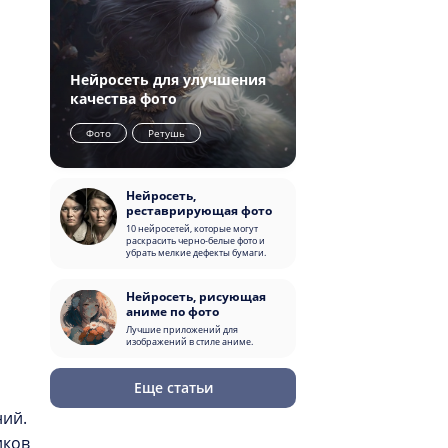
Нейросеть для улучшения
качества фото
Фото
Ретушь
Нейросеть,
реставрирующая фото
10 нейросетей, которые могут
раскрасить черно-белые фото и
убрать мелкие дефекты бумаги.
Нейросеть, рисующая
аниме по фото
Лучшие приложений для
изображений в стиле аниме.
Еще статьи
ний.
иков