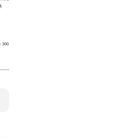
й
:
300