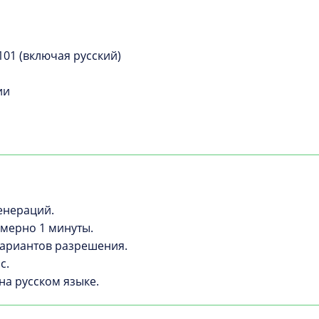
101 (включая русский)
ии
енераций.
имерно 1 минуты.
 вариантов разрешения.
с.
а русском языке.