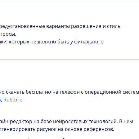
редустановленные варианты разрешения и стиль.
апросы.
ики, которых не должно быть у финального
но скачать бесплатно на телефон с операционной систе
y
,
RuStore
.
йн-редактор на базе нейросетевых технологий. В нем
сгенерировать рисунок на основе референсов.